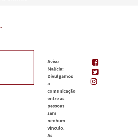
.
Aviso
Malícia:
Divulgamos
a
comunicação
entre as
pessoas
sem
nenhum
vínculo.
As