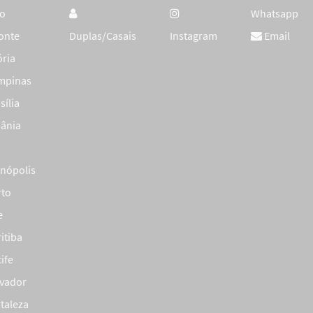
lo
Whatsapp
onte
Duplas/Casais
Instagram
Email
ória
mpinas
sília
iânia
anópolis
rto
e
itiba
ife
lvador
taleza