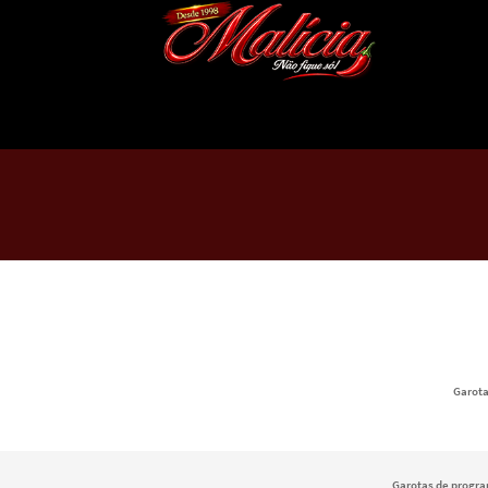
Garota
Garotas de progra