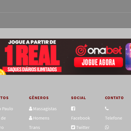
OTOS
GÊNEROS
SOCIAL
CONTATO
o Paulo
Massagistas
 de
Homens
Facebook
Telefone
ro
Trans
Twitter