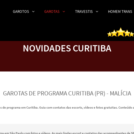
GAROTOS
GAROTAS
TRAVESTIS
HOMEM TRANS
NOVIDADES CURITIBA
GAROTAS DE PROGRAMA CURITIBA (PR) - MALÍCIA
s de programa em Curitiba. Guia com contatos das escorts, vídeos e fotos gratuitas. Conteúdo 
ma em São Paulo com fotos e vídeos. As mais lindas escort e contatos das acompanhantes de SP