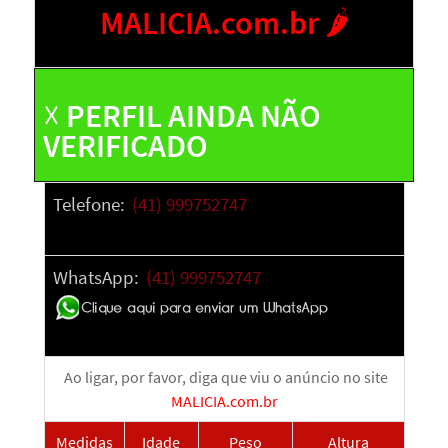
MALICIA.com.br 🌶️
☓ PERFIL AINDA NÃO
VERIFICADO
Telefone:
(41) 999752747
WhatsApp:
(41) 999752747
Ao ligar, p
or favor, diga que viu o anúncio no site
MALICIA.com.br
Medidas
Idade
Peso
Altura