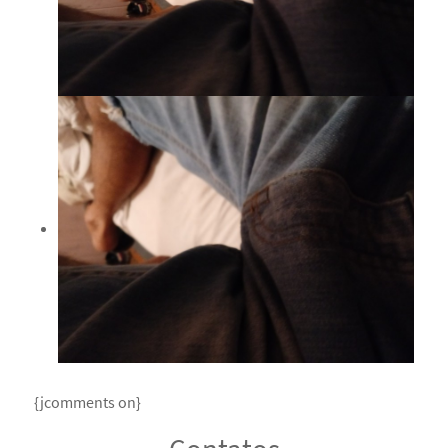
{jcomments on}