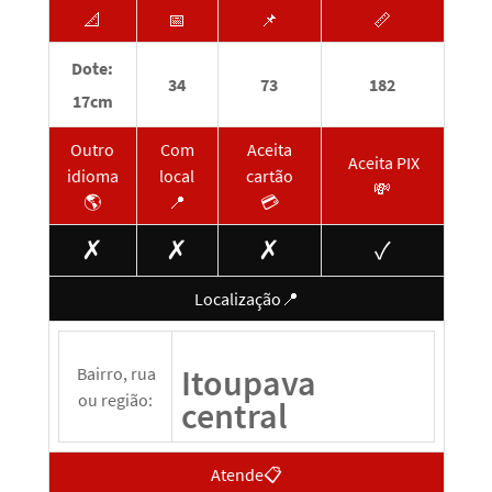
📐
📅
📌
📏
Dote:
34
73
182
17cm
Outro
Com
Aceita
Aceita PIX
idioma
local
cartão
💸
🌎
📍
💳
✗
✗
✗
✓
Localização📍
Itoupava
Bairro, rua
ou região:
central
Atende📋