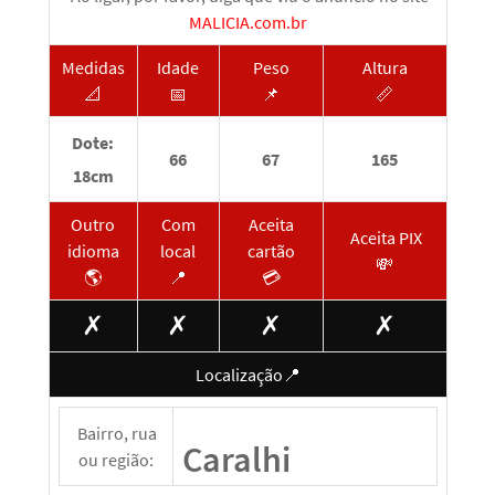
MALICIA.com.br
Medidas
Idade
Peso
Altura
📐
📅
📌
📏
Dote:
66
67
165
18cm
Outro
Com
Aceita
Aceita PIX
idioma
local
cartão
💸
🌎
📍
💳
✗
✗
✗
✗
Localização📍
Bairro, rua
Caralhi
ou região: