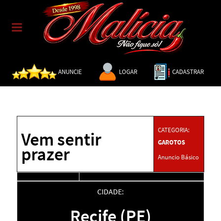
ANUNCIE
LOGAR
CADASTRAR
CATEGORIA:
Vem sentir
GAROTOS
prazer
Anuncio Básico
CIDADE:
Recife (PE)