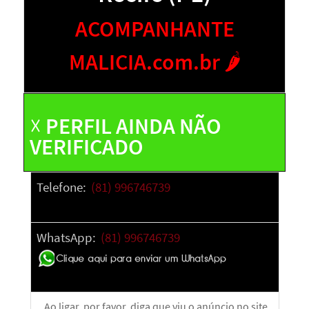
ACOMPANHANTE
MALICIA.com.br 🌶️
☓ PERFIL AINDA NÃO
VERIFICADO
Telefone:
(81) 996746739
WhatsApp:
(81) 996746739
Ao ligar, p
or favor, diga que viu o anúncio no site